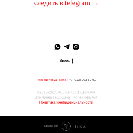
следить в telegram
→
Вверх
@kochenkova_alena
|
+7 (913) 093-80-91
©2016-2025 ALENA KOCHENKOVA.
Все права защищены. Коченкова А.А.
Политика конфиденциальности
.
Tilda
Made on