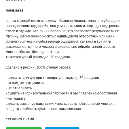
предзаказ
шапка крупной вязки в резинку - базовая модель головного убора для
повседневного гардероба. она универсальная и подходит под разные
стили в одежде. без линии перегиба, что позволяет регулировать ее
глубину. шапку можно носить с одним/двумя отворотами или без -
ориентируйтесь на собственные ощущения. связана в три нити
высококачественного мохера и специально обработанной шерсти.
мягкая, тёплая, без единого шва.
температурный режим до -30 градусов.
сделано в россии. 100% ручная работа.
- стирать вручную при температуре воды до 30 градусов
- отжим, не выкручивая
- не отбеливать
- сушить на горизонтальной плоскости в расправленном состоянии
- не гладить
стирать вывернув наизнанку. использовать нейтральные моющие
средства. избегать длительного замачивания.
связаться с нами