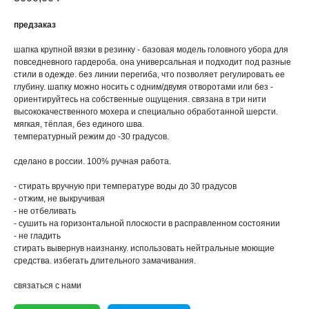
предзаказ
шапка крупной вязки в резинку - базовая модель головного убора для
повседневного гардероба. она универсальная и подходит под разные
стили в одежде. без линии перегиба, что позволяет регулировать ее
глубину. шапку можно носить с одним/двумя отворотами или без -
ориентируйтесь на собственные ощущения. связана в три нити
высококачественного мохера и специально обработанной шерсти.
мягкая, тёплая, без единого шва.
температурный режим до -30 градусов.
сделано в россии. 100% ручная работа.
- стирать вручную при температуре воды до 30 градусов
- отжим, не выкручивая
- не отбеливать
- сушить на горизонтальной плоскости в расправленном состоянии
- не гладить
стирать вывернув наизнанку. использовать нейтральные моющие
средства. избегать длительного замачивания.
связаться с нами